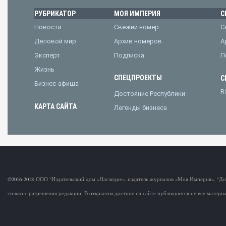
РУБРИКАТОР
МОЯ ИМПЕРИЯ
С
Новости
Свежий номер
С
Деловой мир
Архив номеров
А
Эксперт
Подписка
П
Жизнь
СПЕЦПРОЕКТЫ
С
Бизнес-афиша
R
Достояние Республики
КАРТА САЙТА
Легенды бизнеса
©2016-2018
ООО "Издательский дом «Наследие», издатель журналов «Моя Империя», "Д
только с разрешения редакции. В открытом доступе на сайте публикуются не все матер