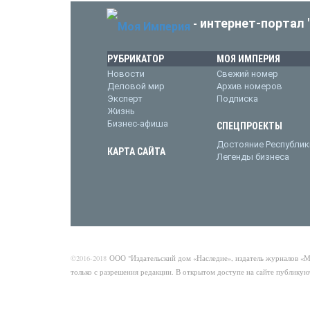
интернет-портал 
-
РУБРИКАТОР
МОЯ ИМПЕРИЯ
Новости
Свежий номер
Деловой мир
Архив номеров
Эксперт
Подписка
Жизнь
Бизнес-афиша
СПЕЦПРОЕКТЫ
Достояние Республик
КАРТА САЙТА
Легенды бизнеса
©2016-2018
ООО "Издательский дом «Наследие», издатель журналов «
только с разрешения редакции. В открытом доступе на сайте публикую