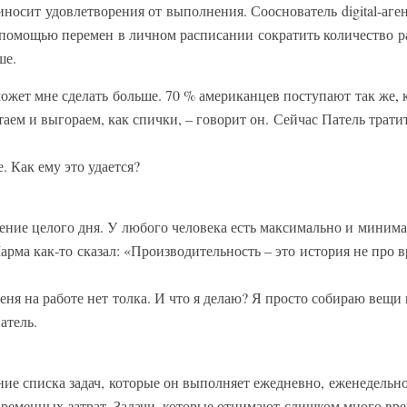
риносит удовлетворения от выполнения. Сооснователь digital-аге
с помощью перемен в личном расписании сократить количество 
ше.
оможет мне сделать больше. 70 % американцев поступают так же, к
ем и выгораем, как спички, – говорит он. Сейчас Патель трати
е. Как ему это удается?
ние целого дня. У любого человека есть максимально и миним
ма как-то сказал: «Производительность – это история не про в
 меня на работе нет толка. И что я делаю? Я просто собираю вещи 
Патель.
ение списка задач, которые он выполняет ежедневно, еженедельн
 временных затрат. Задачи, которые отнимают слишком много в