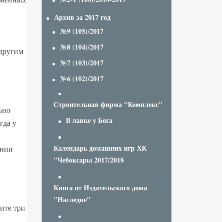
Архив за 2017 год
№9 (105)/2017
№8 (104)/2017
 другим
№7 (103)/2017
№6 (102)/2017
Строительная фирма "Комплекс"
ьно
В лавке у Бога
гда у
Календарь домашних игр ХК
ении
"Чебоксары 2017/2018
Книга от Издательского дома
"Наследие"
ите три