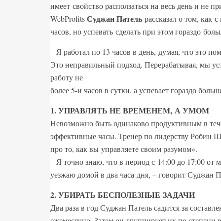
имеет свойство расползаться на весь день и не п
Суджан Патель
WebProfits
рассказал о том, как 
часов, но успевать сделать при этом гораздо боль
– Я работал по 13 часов в день, думая, что это п
Это неправильный подход. Перерабатывая, мы уста
работу не
более 5-и часов в сутки, а успевает гораздо больш
1. УПРАВЛЯТЬ НЕ ВРЕМЕНЕМ, А УМОМ
Невозможно быть одинаково продуктивным в тече
эффективные часы. Тренер по лидерству Робин Шар
про то, как вы управляете своим разумом».
– Я точно знаю, что в период с 14:00 до 17:00 от
уезжаю домой в два часа дня, – говорит Суджан 
2. УБИРАТЬ БЕСПОЛЕЗНЫЕ ЗАДАЧИ
Два раза в год Суджан Патель садится за составл
ежемесячно. Затем он группирует их по степени