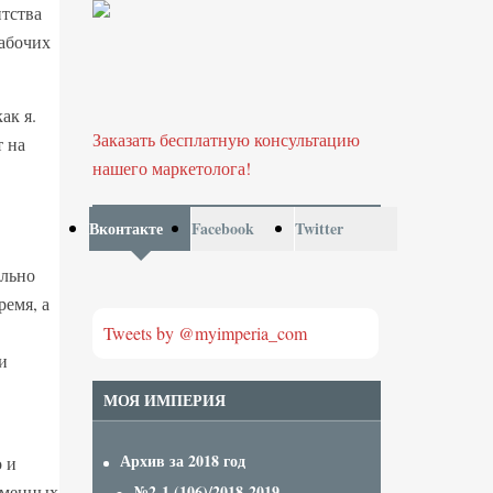
нтства
рабочих
ак я.
Заказать бесплатную консультацию
т на
нашего маркетолога!
Вконтакте
Facebook
Twitter
ально
ремя, а
Tweets by @myimperia_com
и
МОЯ ИМПЕРИЯ
Архив за 2018 год
о и
ременных
№2-1 (106)/2018-2019