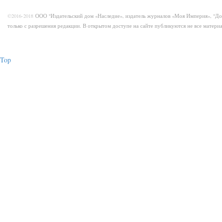
©2016-2018
ООО "Издательский дом «Наследие», издатель журналов «Моя Империя», "Д
только с разрешения редакции. В открытом доступе на сайте публикуются не все матер
Top