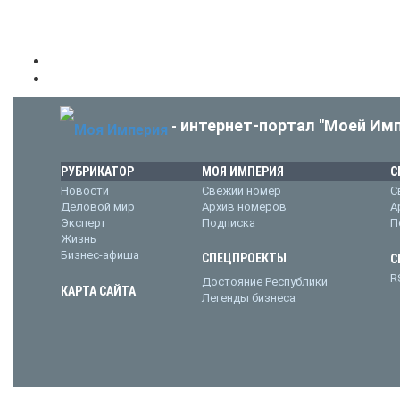
интернет-портал "Моей Имп
-
РУБРИКАТОР
МОЯ ИМПЕРИЯ
С
Новости
Свежий номер
С
Деловой мир
Архив номеров
А
Эксперт
Подписка
П
Жизнь
Бизнес-афиша
СПЕЦПРОЕКТЫ
С
R
Достояние Республики
КАРТА САЙТА
Легенды бизнеса