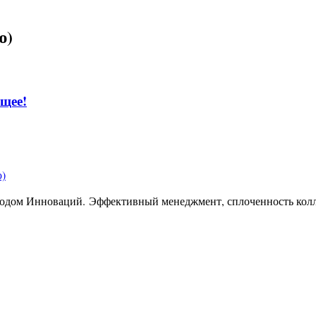
ю)
ущее!
ю)
Годом Инноваций. Эффективный менеджмент, сплоченность колл