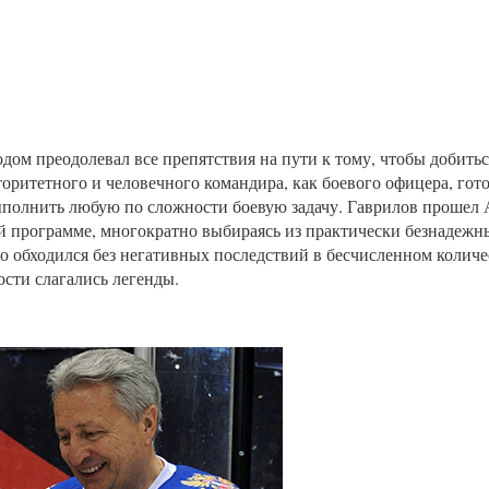
дом преодолевал все препятствия на пути к тому, чтобы добитьс
торитетного и человечного командира, как боевого офицера, гот
выполнить любую по сложности боевую задачу. Гаврилов прошел 
ой программе, многократно выбираясь из практически безнадежн
то обходился без негативных последствий в бесчисленном количе
ости слагались легенды.