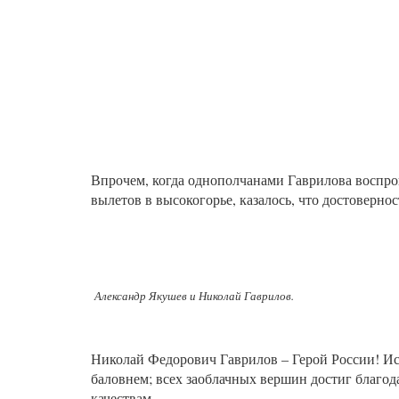
Впрочем, когда однополчанами Гаврилова воспро
вылетов в высокогорье, казалось, что достовернос
Александр Якушев и Николай Гаврилов.
Николай Федорович Гаврилов – Герой России! Ист
баловнем; всех заоблачных вершин достиг благо
качествам.