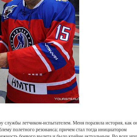
ру службы летчиком-испытателем. Меня поразила история, как о
лему полетного резонанса; причем стал тогда инициатором
ежность боевого вылета и было крайне актуальным. Во всех ипо