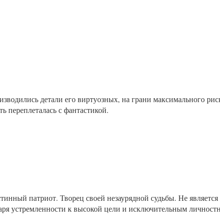
изводились детали его виртуозных, на грани максимального рис
ть переплеталась с фантастикой.
инный патриот. Творец своей незаурядной судьбы. Не является 
даря устремленности к высокой цели и исключительным личнос