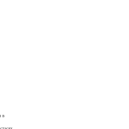
н в
стасях