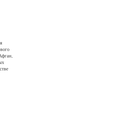
я
ового
Афган,
ых
стве