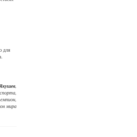
о для
а.
 Якушев
,
спорта,
емпион,
он мира