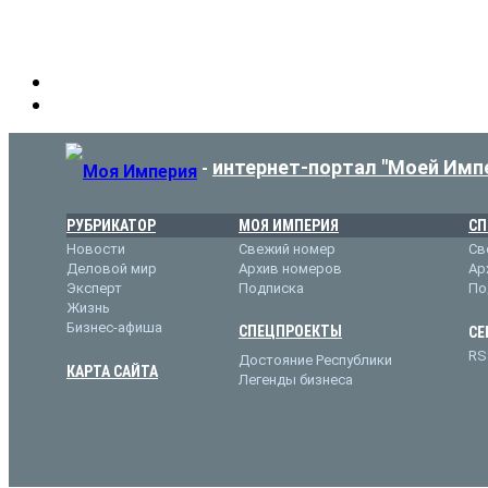
интернет-портал "Моей Имп
-
РУБРИКАТОР
МОЯ ИМПЕРИЯ
СП
Новости
Свежий номер
Св
Деловой мир
Архив номеров
Ар
Эксперт
Подписка
По
Жизнь
Бизнес-афиша
СПЕЦПРОЕКТЫ
СЕ
RS
Достояние Республики
КАРТА САЙТА
Легенды бизнеса