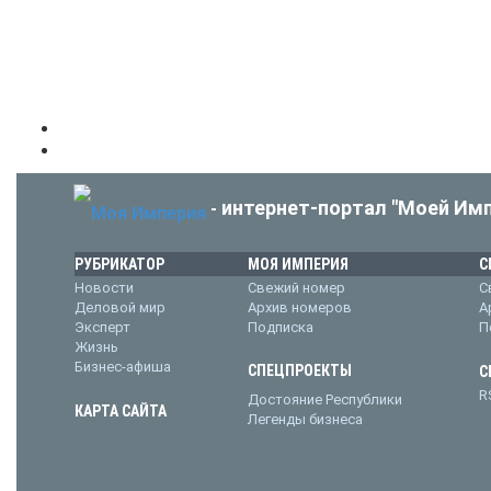
интернет-портал "Моей Имп
-
РУБРИКАТОР
МОЯ ИМПЕРИЯ
С
Новости
Свежий номер
С
Деловой мир
Архив номеров
А
Эксперт
Подписка
П
Жизнь
Бизнес-афиша
СПЕЦПРОЕКТЫ
С
R
Достояние Республики
КАРТА САЙТА
Легенды бизнеса