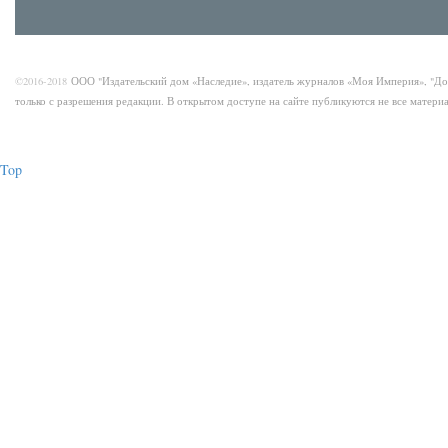
©2016-2018
ООО "Издательский дом «Наследие», издатель журналов «Моя Империя», "Д
только с разрешения редакции. В открытом доступе на сайте публикуются не все матер
Top