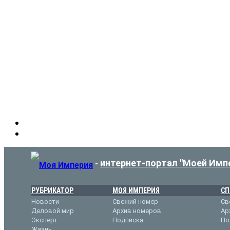
интернет-портал "Моей Имп
-
РУБРИКАТОР
МОЯ ИМПЕРИЯ
СП
Новости
Свежий номер
Св
Деловой мир
Архив номеров
Ар
Эксперт
Подписка
По
Жизнь