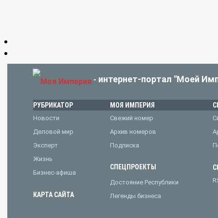
интернет-портал "Моей Имп
-
РУБРИКАТОР
МОЯ ИМПЕРИЯ
С
Новости
Свежий номер
С
Деловой мир
Архив номеров
А
Эксперт
Подписка
П
Жизнь
СПЕЦПРОЕКТЫ
С
Бизнес-афиша
R
Достояние Республики
КАРТА САЙТА
Легенды бизнеса