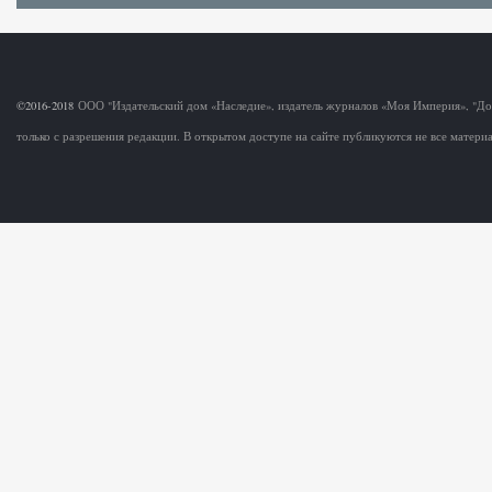
©2016-2018
ООО "Издательский дом «Наследие», издатель журналов «Моя Империя», "Д
только с разрешения редакции. В открытом доступе на сайте публикуются не все матер