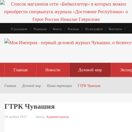
О редакции
Редакция
Книги
Реклама
Полиграфия
Контакты
Главная
Новости
Деловой мир
Экспе
Главная
Деловой мир
Наши партнеры
ГТРК Чувашия
ГТРК Чувашия
24 ноября 2015
Автор
Администратор