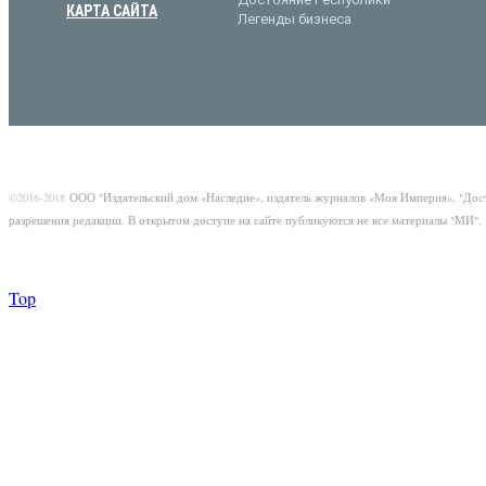
КАРТА САЙТА
Легенды бизнеса
©2016-2018
ООО "Издательский дом «Наследие», издатель журналов «Моя Империя», "Дос
разрешения редакции. В открытом доступе на сайте публикуются не все материалы "МИ".
Top