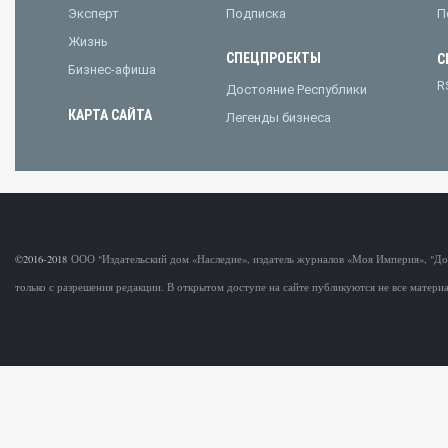
Эксперт
Подписка
П
Жизнь
СПЕЦПРОЕКТЫ
С
Бизнес-афиша
R
Достояние Республики
КАРТА САЙТА
Легенды бизнеса
©2016-2018
ООО "Издательский дом «Наследие», издатель журналов «Моя Империя», "Д
только с разрешения редакции. В открытом доступе на сайте публикуются не все матер