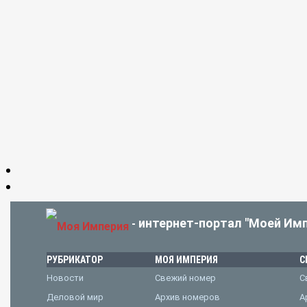
интернет-портал "Моей Имп
-
РУБРИКАТОР
МОЯ ИМПЕРИЯ
С
Новости
Свежий номер
С
Деловой мир
Архив номеров
А