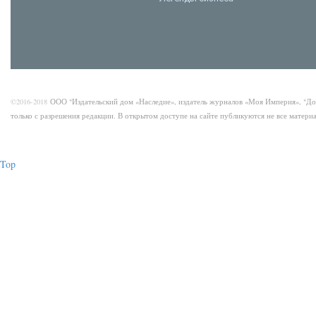
©2016-2018
ООО "Издательский дом «Наследие», издатель журналов «Моя Империя», "Д
только с разрешения редакции. В открытом доступе на сайте публикуются не все матер
Top