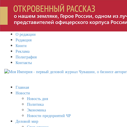
О редакции
Редакция
Книги
Реклама
Полиграфия
Контакты
Главная
Новости
Новость дня
Политика
Экономика
Новости предприятий ЧР
Деловой мир
Стоп кризис