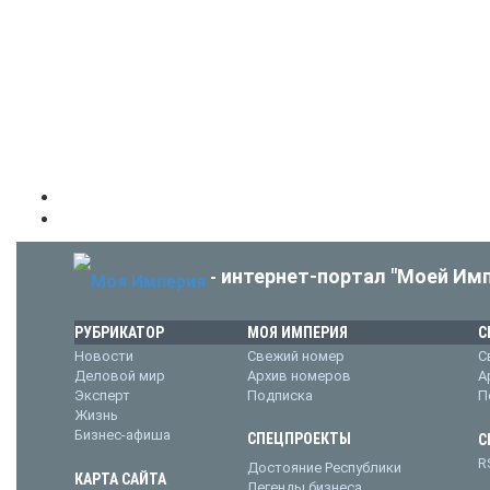
интернет-портал "Моей Имп
-
РУБРИКАТОР
МОЯ ИМПЕРИЯ
С
Новости
Свежий номер
С
Деловой мир
Архив номеров
А
Эксперт
Подписка
П
Жизнь
Бизнес-афиша
СПЕЦПРОЕКТЫ
С
R
Достояние Республики
КАРТА САЙТА
Легенды бизнеса