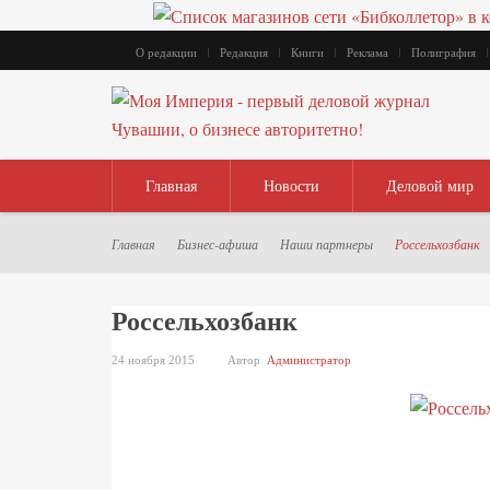
О редакции
Редакция
Книги
Реклама
Полиграфия
Главная
Новости
Деловой мир
Главная
Бизнес-афиша
Наши партнеры
Россельхозбанк
Россельхозбанк
24 ноября 2015
Автор
Администратор