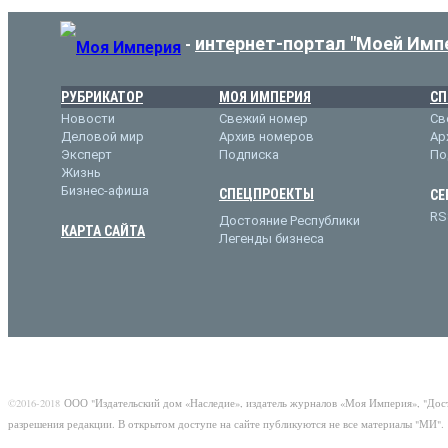
интернет-портал "Моей Имп
-
РУБРИКАТОР
МОЯ ИМПЕРИЯ
СП
Новости
Свежий номер
Св
Деловой мир
Архив номеров
Ар
Эксперт
Подписка
По
Жизнь
Бизнес-афиша
СПЕЦПРОЕКТЫ
СЕ
RS
Достояние Республики
КАРТА САЙТА
Легенды бизнеса
©2016-2018
ООО "Издательский дом «Наследие», издатель журналов «Моя Империя», "Дос
разрешения редакции. В открытом доступе на сайте публикуются не все материалы "МИ".