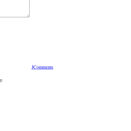
JComments
у.