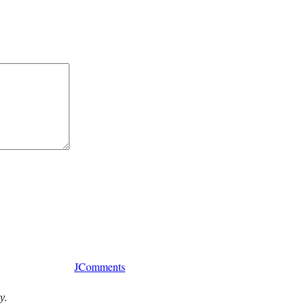
JComments
у.