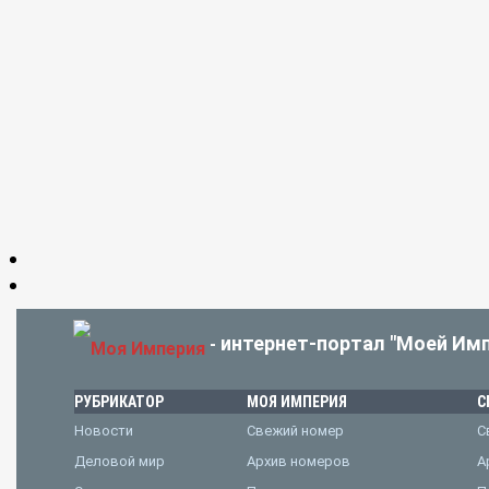
интернет-портал "Моей Имп
-
РУБРИКАТОР
МОЯ ИМПЕРИЯ
С
Новости
Свежий номер
С
Деловой мир
Архив номеров
А