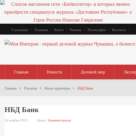
О редакции
Редакция
Книги
Реклама
Полиграфия
Контакты
Главная
Новости
Деловой мир
Экспе
Главная
Реклама
Наши партнеры
НБД Банк
НБД Банк
24 ноября 2015
Автор
Администратор