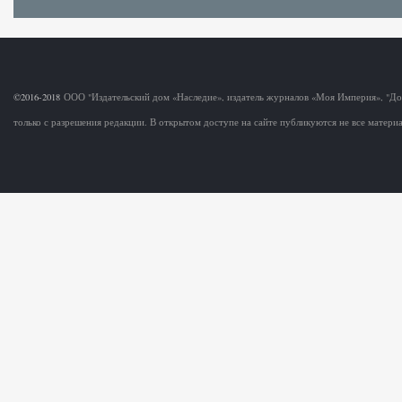
©2016-2018
ООО "Издательский дом «Наследие», издатель журналов «Моя Империя», "Д
только с разрешения редакции. В открытом доступе на сайте публикуются не все матер