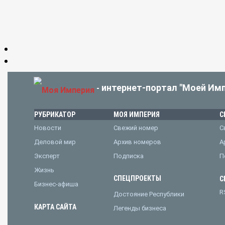
интернет-портал "Моей Имп
-
РУБРИКАТОР
МОЯ ИМПЕРИЯ
С
Новости
Свежий номер
С
Деловой мир
Архив номеров
А
Эксперт
Подписка
П
Жизнь
СПЕЦПРОЕКТЫ
С
Бизнес-афиша
R
Достояние Республики
КАРТА САЙТА
Легенды бизнеса