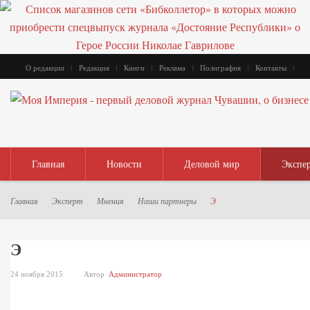
О редакции
Редакция
Книги
Реклама
Полиграфия
Контакты
Главная
Новости
Деловой мир
Экспе
Главная
Эксперт
Мнения
Наши партнеры
Э
Э
24 ноября 2015
Автор
Администратор