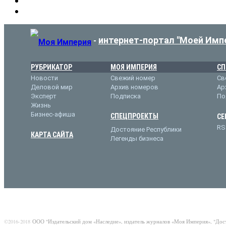
интернет-портал "Моей Имп
-
РУБРИКАТОР
МОЯ ИМПЕРИЯ
СП
Новости
Свежий номер
Св
Деловой мир
Архив номеров
Ар
Эксперт
Подписка
По
Жизнь
Бизнес-афиша
СПЕЦПРОЕКТЫ
СЕ
RS
Достояние Республики
КАРТА САЙТА
Легенды бизнеса
©2016-2018
ООО "Издательский дом «Наследие», издатель журналов «Моя Империя», "Дос