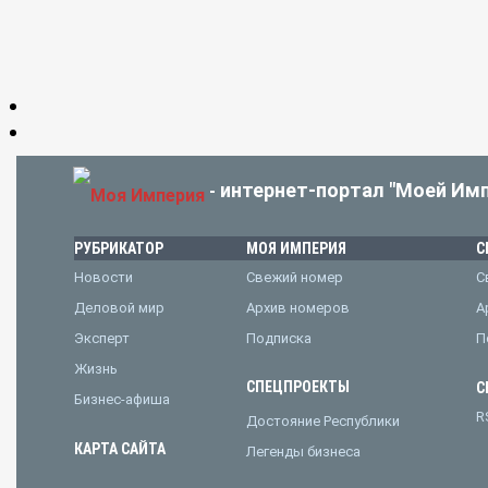
интернет-портал "Моей Имп
-
РУБРИКАТОР
МОЯ ИМПЕРИЯ
С
Новости
Свежий номер
С
Деловой мир
Архив номеров
А
Эксперт
Подписка
П
Жизнь
СПЕЦПРОЕКТЫ
С
Бизнес-афиша
R
Достояние Республики
КАРТА САЙТА
Легенды бизнеса