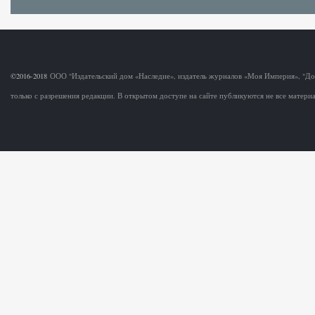
©2016-2018
ООО "Издательский дом «Наследие», издатель журналов «Моя Империя», "Д
только с разрешения редакции. В открытом доступе на сайте публикуются не все матер