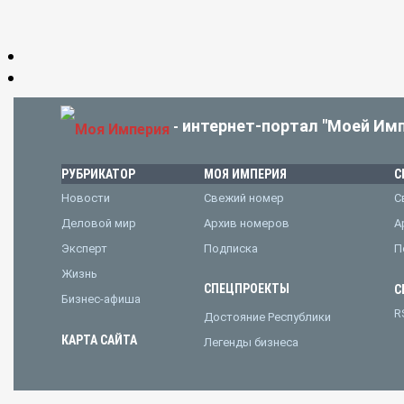
интернет-портал "Моей Имп
-
РУБРИКАТОР
МОЯ ИМПЕРИЯ
С
Новости
Свежий номер
С
Деловой мир
Архив номеров
А
Эксперт
Подписка
П
Жизнь
СПЕЦПРОЕКТЫ
С
Бизнес-афиша
R
Достояние Республики
КАРТА САЙТА
Легенды бизнеса