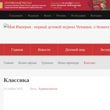
О редакции
Редакция
Книги
Реклама
Полиграфия
Контакты
Главная
Новости
Деловой мир
Экспе
Главная
Бизнес-афиша
Тренинги
Наши партнеры
Классика
Классика
24 ноября 2015
Автор
Администратор