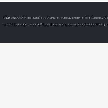
©2016-2018
ООО "Издательский дом «Наследие», издатель журналов «Моя Империя», "Д
только с разрешения редакции. В открытом доступе на сайте публикуются не все матер