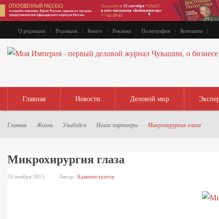
О редакции
Редакция
Книги
Реклама
Полиграфия
Контакты
Главная
Новости
Деловой мир
Экспе
Главная
Жизнь
Улыбайся
Наши партнеры
Микрохирургия глаза
Микрохирургия глаза
24 ноября 2015
Автор
Администратор