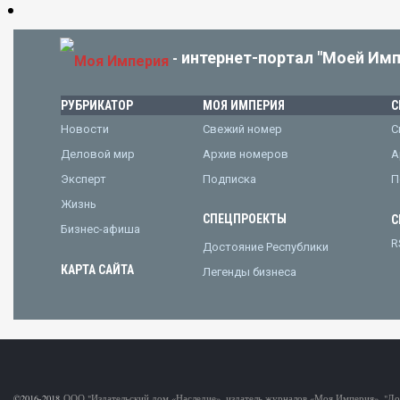
интернет-портал "Моей Имп
-
РУБРИКАТОР
МОЯ ИМПЕРИЯ
С
Новости
Свежий номер
С
Деловой мир
Архив номеров
А
Эксперт
Подписка
П
Жизнь
СПЕЦПРОЕКТЫ
С
Бизнес-афиша
R
Достояние Республики
КАРТА САЙТА
Легенды бизнеса
©2016-2018
ООО "Издательский дом «Наследие», издатель журналов «Моя Империя», "Д