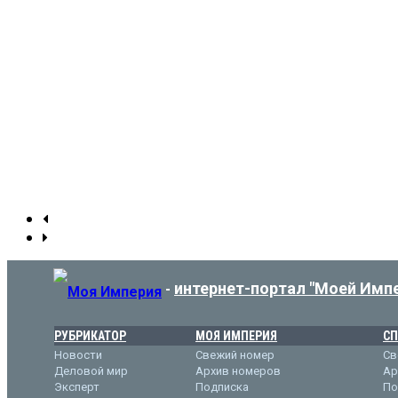
интернет-портал "Моей Имп
-
РУБРИКАТОР
МОЯ ИМПЕРИЯ
СП
Новости
Свежий номер
Св
Деловой мир
Архив номеров
Ар
Эксперт
Подписка
По