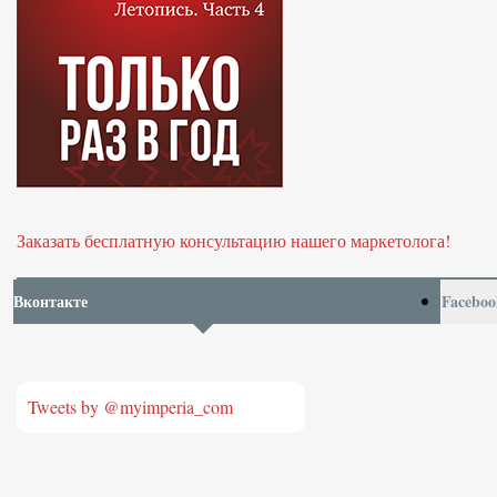
Заказать бесплатную консультацию нашего маркетолога!
Вконтакте
Faceboo
Tweets by @myimperia_com