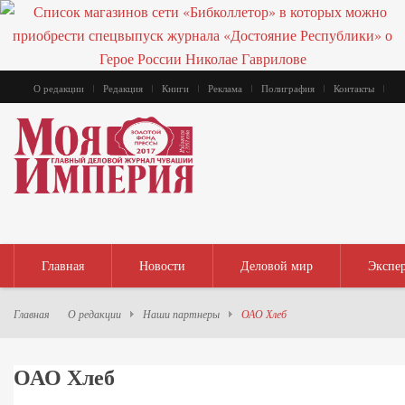
О редакции
Редакция
Книги
Реклама
Полиграфия
Контакты
Главная
Новости
Деловой мир
Экспе
Главная
О редакции
Наши партнеры
ОАО Хлеб
ОАО Хлеб