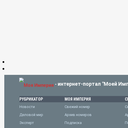
интернет-портал "Моей Имп
-
РУБРИКАТОР
МОЯ ИМПЕРИЯ
С
Новости
Свежий номер
С
Деловой мир
Архив номеров
А
Эксперт
Подписка
П