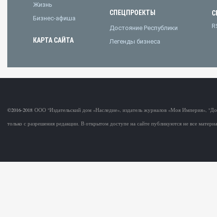
Жизнь
СПЕЦПРОЕКТЫ
С
Бизнес-афиша
R
Достояние Республики
КАРТА САЙТА
Легенды бизнеса
©2016-2018
ООО "Издательский дом «Наследие», издатель журналов «Моя Империя», "Д
только с разрешения редакции. В открытом доступе на сайте публикуются не все матер