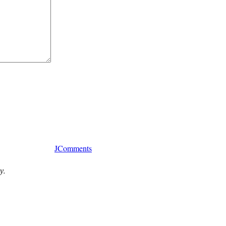
JComments
у.