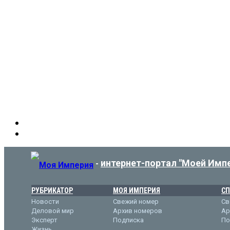
интернет-портал "Моей Имп
-
РУБРИКАТОР
МОЯ ИМПЕРИЯ
СП
Новости
Свежий номер
Св
Деловой мир
Архив номеров
Ар
Эксперт
Подписка
По
Жизнь