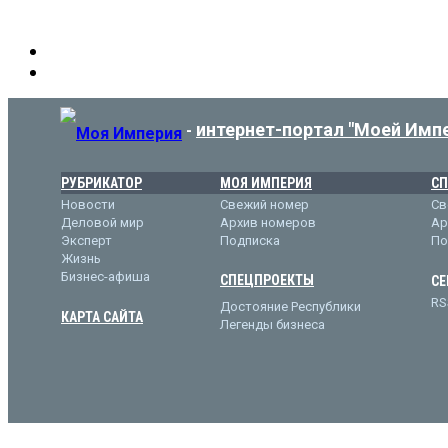
интернет-портал "Моей Имп
-
РУБРИКАТОР
МОЯ ИМПЕРИЯ
СП
Новости
Свежий номер
Св
Деловой мир
Архив номеров
Ар
Эксперт
Подписка
По
Жизнь
Бизнес-афиша
СПЕЦПРОЕКТЫ
СЕ
RS
Достояние Республики
КАРТА САЙТА
Легенды бизнеса